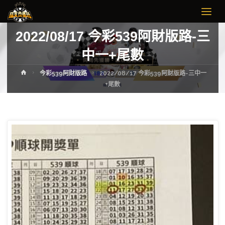
娛
今彩539阿財版路
台灣彩券專區
樂
城
介
2022/08/17 今彩539阿財版路-三
紹-
優
中一+尾數
質
娛
Home
今彩539阿財版路
2022/08/17 今彩539阿財版路-三中一
樂
+尾數
城
代
理|
鐵
支
資
優
班