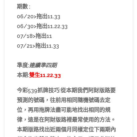
期數 :
06/20>拖出11.33
06/30>拖出11.22.33
07/18>拖出11
07/21>拖出11.33
準度:
連續準四期
本期:
雙生11.22.33
今彩539抓牌技巧:從本期我們阿財版路要
預測的號碼，往前用相同隨機號碼去定
位，再用拖牌法盡可能地找出相同的規
律，這是在阿財版路裡最常使用的方法。
本期版路找出近兩個月同樣定位下兩期內