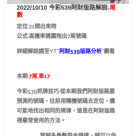
2022/10/10 今彩539阿財版路解說-
尾
數
定位:21開出來時
公式:高機率週圍拖出7尾號碼
詳細解說請至YT”
阿財539版路分析
“觀看
本期:
7尾.車17
今彩539抓牌技巧:從本期我們阿財版路要
預測的號碼，往前用隨機號碼去定位，盡
可能地找出相同的規律，這是在阿財版路
裡最常使用的方法。
當越多參數符合規律，越可以佐