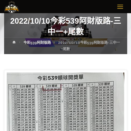
娛
今彩539阿財版路
台灣彩券專區
樂
城
介
2022/10/10今彩539阿財版路-三
紹-
優
中一+尾數
質
娛
Home
今彩539阿財版路
2022/10/10今彩539阿財版路-三中一
樂
+尾數
城
代
理|
鐵
支
資
優
班