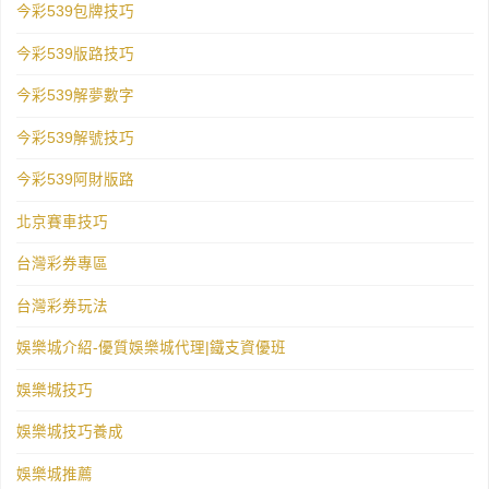
今彩539包牌技巧
今彩539版路技巧
今彩539解夢數字
今彩539解號技巧
今彩539阿財版路
北京賽車技巧
台灣彩券專區
台灣彩券玩法
娛樂城介紹-優質娛樂城代理|鐵支資優班
娛樂城技巧
娛樂城技巧養成
娛樂城推薦