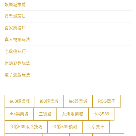
娛樂城推薦
娛樂城玩法
百家樂技巧
真人視訊玩法
老虎機技巧
運動彩券玩法
電子遊戲玩法
au8娛樂城
i88娛樂城
leo娛樂城
RSG電子
tha娛樂城
三寶路
九州娛樂城
今彩539
今彩539版路技巧
今彩539預測
北京賽車