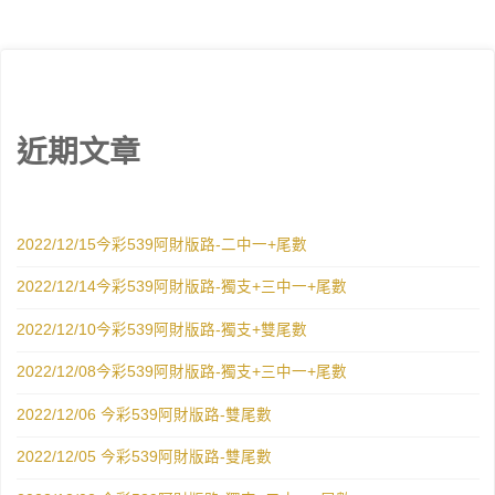
近期文章
2022/12/15今彩539阿財版路-二中一+尾數
2022/12/14今彩539阿財版路-獨支+三中一+尾數
2022/12/10今彩539阿財版路-獨支+雙尾數
2022/12/08今彩539阿財版路-獨支+三中一+尾數
2022/12/06 今彩539阿財版路-雙尾數
2022/12/05 今彩539阿財版路-雙尾數