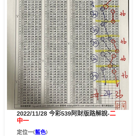
2022/11/28 今彩539阿財版路解說-
二
中一
定位一(
藍色
)