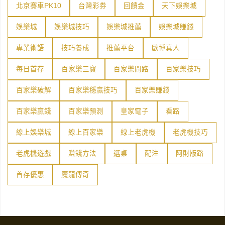
北京賽車PK10
台灣彩券
回饋金
天下娛樂城
娛樂城
娛樂城技巧
娛樂城推薦
娛樂城賺錢
專業術語
技巧養成
推薦平台
歐博真人
每日首存
百家樂三寶
百家樂問路
百家樂技巧
百家樂破解
百家樂穩贏技巧
百家樂賺錢
百家樂贏錢
百家樂預測
皇家電子
看路
線上娛樂城
線上百家樂
線上老虎機
老虎機技巧
老虎機遊戲
賺錢方法
選桌
配注
阿財版路
首存優惠
魔龍傳奇