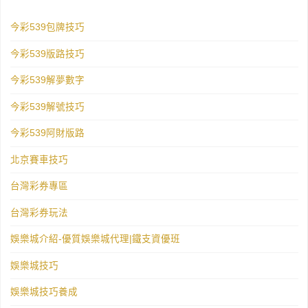
今彩539包牌技巧
今彩539版路技巧
今彩539解夢數字
今彩539解號技巧
今彩539阿財版路
北京賽車技巧
台灣彩券專區
台灣彩券玩法
娛樂城介紹-優質娛樂城代理|鐵支資優班
娛樂城技巧
娛樂城技巧養成