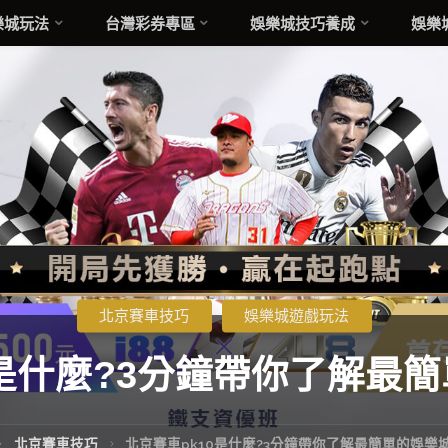
樂城玩法
台灣彩券專區
娛樂城技巧養成
娛樂
北京賽車技巧
娛樂城遊戲玩法
0是什麼?3分鐘帶你了解最
ome
北京賽車技巧
北京賽車pk10是什麼?3分鐘帶你了解最簡單的娛樂