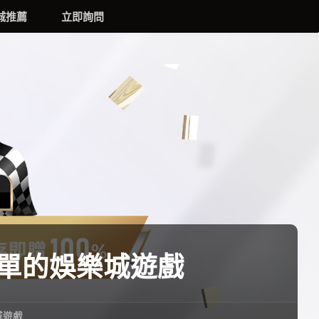
城推薦
立即詢問
簡單的娛樂城遊戲
城遊戲