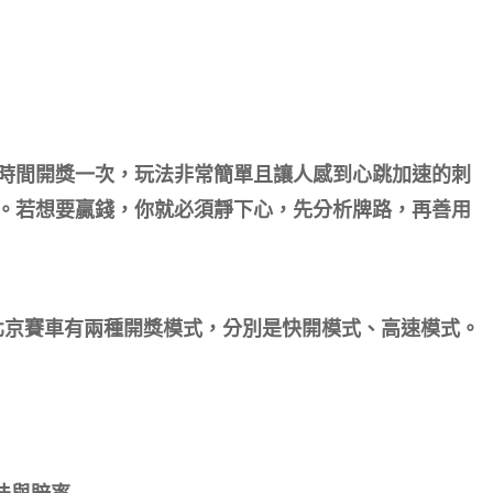
時間開獎一次，玩法非常簡單且讓人感到心跳加速的刺
。若想要贏錢，你就必須靜下心，先分析牌路，再善用
北京賽車有兩種開獎模式，分別是快開模式、高速模式。