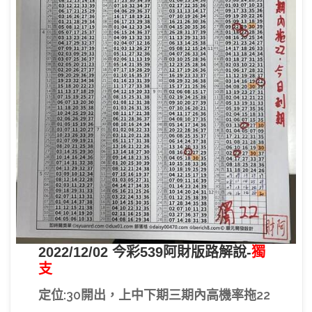
2022/12/02 今彩539阿財版路解說-
獨
支
定位:30開出，上中下期三期內高機率拖22