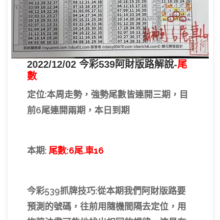
2022/12/02 今彩539阿財版路解說-
尾
數
定位:本周走勢，強勢尾數皆連開三期，目
前6尾連開兩期，本日到期
本期:
尾數:6尾.車16
今彩539抓牌技巧:從本期我們阿財版路要
預測的號碼，往前用隨機間隔去定位，用