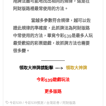
拖牌法盡可能地找出相同的規律，這是在
阿財版路裡最常使用的方法。
當越多參數符合規律，越可以佐
證此規律的準確度，此抓牌法為阿財版路
中常使用的方法，畢竟今彩539是最多人玩
最受歡迎的彩票遊戲，故抓牌方法也需要
很多變。
領取大神牌請點擊 —->
領取大神牌
今彩539遊戲玩
法
更多版路
今彩539
/
今彩539預測
/
台灣彩券
/
阿財版路