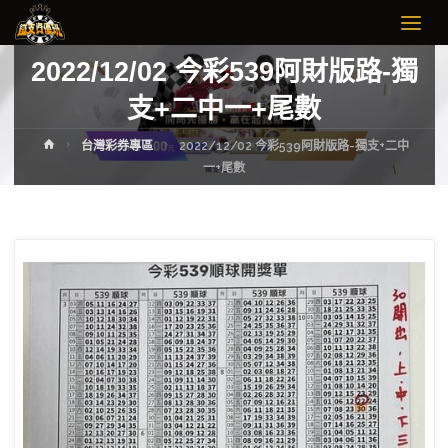
娛
台灣彩券專區
今彩539阿財版路
樂
城
介
2022/12/02 今彩539阿財版路-獨
紹-
優
支+二中一+尾數
質
娛
Home
台灣彩券專區
2022/12/02 今彩539阿財版路-獨支+二中
樂
一+尾數
城
代
理|
鐵
支
資
優
班