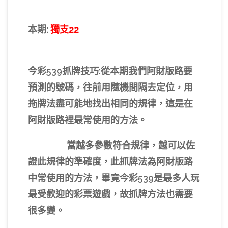
本期:
獨支22
今彩539抓牌技巧:從本期我們阿財版路要
預測的號碼，往前用隨機間隔去定位，用
拖牌法盡可能地找出相同的規律，這是在
阿財版路裡最常使用的方法。
當越多參數符合規律，越可以佐
證此規律的準確度，此抓牌法為阿財版路
中常使用的方法，畢竟今彩539是最多人玩
最受歡迎的彩票遊戲，故抓牌方法也需要
很多變。