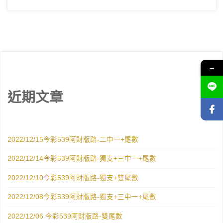
→
近期文章
2022/12/15今彩539阿財版路-二中一+尾數
2022/12/14今彩539阿財版路-獨支+三中一+尾數
2022/12/10今彩539阿財版路-獨支+雙尾數
2022/12/08今彩539阿財版路-獨支+三中一+尾數
2022/12/06 今彩539阿財版路-雙尾數