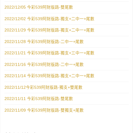
2022/12/05 今彩539阿財版路-雙尾數
2022/12/02 今彩539阿財版路-獨支+二中一+尾數
2022/11/29 今彩539阿財版路-獨支+二中一+尾數
2022/11/28 今彩539阿財版路-二中一+尾數
2022/11/21 今彩539阿財版路-獨支+三中一+尾數
2022/11/16 今彩539阿財版路-二中一+尾數
2022/11/14 今彩539阿財版路-獨支+二中一+尾數
2022/11/12今彩539阿財版路-獨支+雙尾數
2022/11/11 今彩539阿財版路-雙尾數
2022/11/09 今彩539阿財版路-雙獨支+尾數