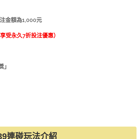
注金額為1,000元
享受永久7折投注優惠）
中獎」
39連碰玩法介紹