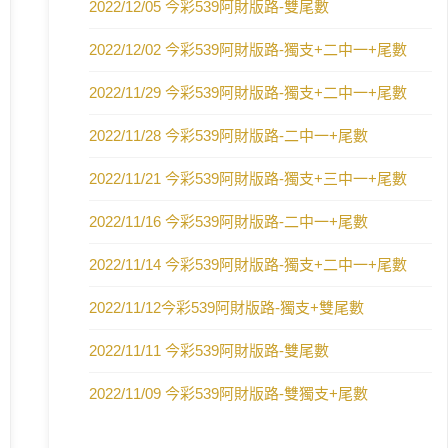
2022/12/05 今彩539阿財版路-雙尾數
2022/12/02 今彩539阿財版路-獨支+二中一+尾數
2022/11/29 今彩539阿財版路-獨支+二中一+尾數
2022/11/28 今彩539阿財版路-二中一+尾數
2022/11/21 今彩539阿財版路-獨支+三中一+尾數
2022/11/16 今彩539阿財版路-二中一+尾數
2022/11/14 今彩539阿財版路-獨支+二中一+尾數
2022/11/12今彩539阿財版路-獨支+雙尾數
2022/11/11 今彩539阿財版路-雙尾數
2022/11/09 今彩539阿財版路-雙獨支+尾數