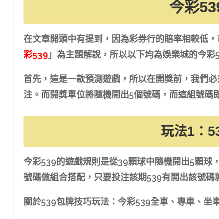
今彩5
在文章開頭中有提到，因為彩券行的賠率相較低，
彩539
」為主題解說，所以以下均為娛樂城的今彩5
首先，這是一款預測遊戲，所以在開獎前，我們必須
注。而開獎單位將隨機開出5個號碼，而這組號碼
玩法1：5
今彩539的遊戲規則是從39顆球中隨機開出5顆
號碼做組合搭配，只要投注該期539有開出該號碼
關於539包牌技巧玩法：今彩539全車、專車、坐