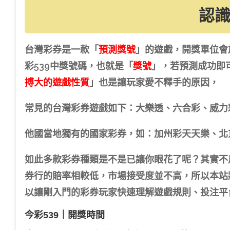
認
台灣彩券是一款「
預測獎號
」的遊戲，開獎單位會
彩539中獎號碼，也就是「
獎號
」，若預測成功即
搏大的遊戲性質
」也是讓玩家愛不釋手的原因，
常見的台灣彩券遊戲如下：大樂透、六合彩、威力彩
他國當地獨有的國家彩券，如：加州彩天天樂、北
如此多款彩券種類是不是已讓你眼花了呢？其實不
券行的賠率相較低，市場接受度並不高，所以本站
以讓剛入門的彩券玩家快速理解遊戲規則、投注平
今彩539｜開獎時間