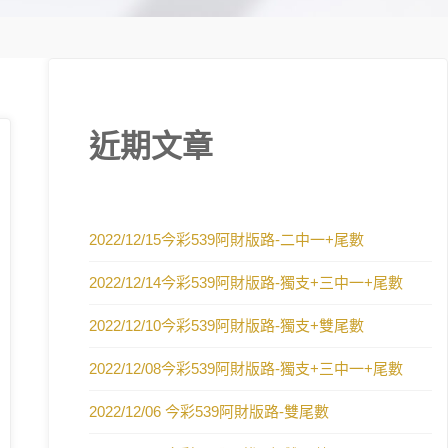
近期文章
2022/12/15今彩539阿財版路-二中一+尾數
2022/12/14今彩539阿財版路-獨支+三中一+尾數
2022/12/10今彩539阿財版路-獨支+雙尾數
2022/12/08今彩539阿財版路-獨支+三中一+尾數
2022/12/06 今彩539阿財版路-雙尾數