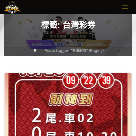
娛
樂
城
介
標籤:
台灣彩券
紹-
優
質
娛
樂
Home
Posts tagged "台灣彩券"
(Page 3)
城
代
理|
鐵
支
資
優
班