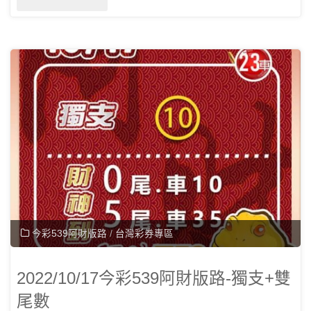
今
彩
539
阿
財
版
路-
雙
今彩539阿財版路
/
台灣彩券專區
尾
數"
2022/10/17今彩539阿財版路-獨支+雙
尾數