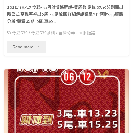
2022/10/17 今彩539阿財版路解說-雙尾數 定位:07.30分別開出
時公式:高機率拖出0尾、5尾號碼 詳細解說請至YT”阿財539版路
分析“觀看 本期: 0尾.車10 …
今彩539
/
今彩539預測
/
台灣彩券
/
阿財版路
"2022/10/17
Read more
今
彩
539
阿
財
版
路-