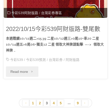
獨
今彩539阿財版路
/
台灣彩券專區
支
+雙
2022/10/15今彩539阿財版路-雙尾數
尾
本週戰績10/11週二>15.39 二星10/12週三>0尾10+車20 二星
10/14週五>6尾06+獨支12 二星 領取大神牌請點擊 —-> 領取大
數"
神牌 …
今彩539
/
今彩539預測
/
台灣彩券
/
阿財版路
"2022/10/15
Read more
今
彩
539
...
1
2
3
4
5
9
阿