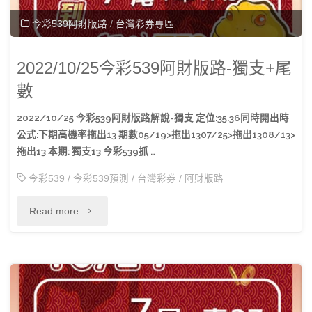
獨
今彩539阿財版路
/
台灣彩券專區
支
+尾
2022/10/25今彩539阿財版路-獨支+尾
數
數"
2022/10/25 今彩539阿財版路解說-獨支 定位:35.36同時開出時
公式:下期高機率拖出13 期數05/19>拖出1307/25>拖出1308/13>
拖出13 本期: 獨支13 今彩539抓 …
今彩539
/
今彩539預測
/
台灣彩券
/
阿財版路
"2022/10/25
Read more
今
彩
539