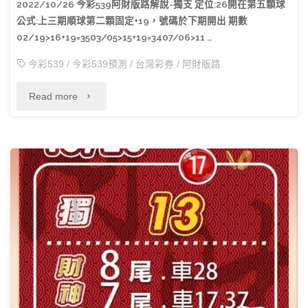
2022/10/26 今彩539阿財版路解說-獨支 定位:26開在第五顆球
公式:上三期順球第二顆固定+19，號碼於下期開出 期數
02/19>16+19=3503/05>15+19=3407/06>11 …
今彩539
/
今彩539預測
/
台灣彩券
/
阿財版路
"2022/10/26
Read more
今
彩
539
阿
財
版
路-