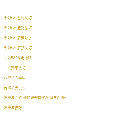
今彩539包牌技巧
今彩539版路技巧
今彩539解夢數字
今彩539解號技巧
今彩539阿財版路
北京賽車技巧
台灣彩券專區
台灣彩券玩法
娛樂城介紹-優質娛樂城代理|鐵支資優班
娛樂城技巧