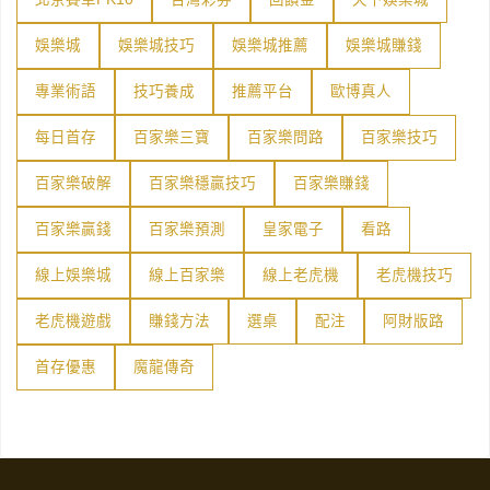
娛樂城
娛樂城技巧
娛樂城推薦
娛樂城賺錢
專業術語
技巧養成
推薦平台
歐博真人
每日首存
百家樂三寶
百家樂問路
百家樂技巧
百家樂破解
百家樂穩贏技巧
百家樂賺錢
百家樂贏錢
百家樂預測
皇家電子
看路
線上娛樂城
線上百家樂
線上老虎機
老虎機技巧
老虎機遊戲
賺錢方法
選桌
配注
阿財版路
首存優惠
魔龍傳奇