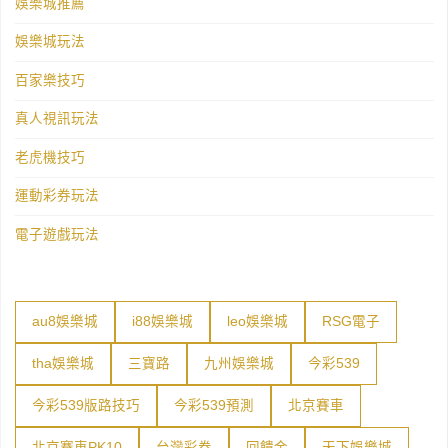
娛樂城推薦
娛樂城玩法
百家樂技巧
真人視訊玩法
老虎機技巧
運動彩券玩法
電子遊戲玩法
au8娛樂城
i88娛樂城
leo娛樂城
RSG電子
tha娛樂城
三寶路
九州娛樂城
今彩539
今彩539版路技巧
今彩539預測
北京賽車
北京賽車PK10
台灣彩券
回饋金
天下娛樂城