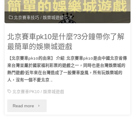
北京賽車技巧
/
娛樂城遊戲玩法
北京賽車pk10是什麼?3分鐘帶你了解
最簡單的娛樂城遊戲
【北京賽車pk10的由來】 介紹: 北京賽車pk10是由中國北京省傳
來台灣並屬於國家福利彩票的遊戲之一，同時也是台灣娛樂城的
熱門遊戲!近年來在台灣造成了一股賽車旋風，所有玩娛樂城的
人，沒有一個不愛北京 …
北京賽車PK10
/
娛樂城遊戲
"北
Read more
京
賽