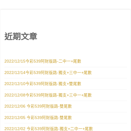
城
攻
略
近期文章
揭
密，
2022/12/15今彩539阿財版路-二中一+尾數
5
2022/12/14今彩539阿財版路-獨支+三中一+尾數
大
2022/12/10今彩539阿財版路-獨支+雙尾數
玩
2022/12/08今彩539阿財版路-獨支+三中一+尾數
法
2022/12/06 今彩539阿財版路-雙尾數
讓
2022/12/05 今彩539阿財版路-雙尾數
你
2022/12/02 今彩539阿財版路-獨支+二中一+尾數