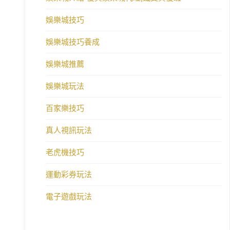
娛樂城技巧
娛樂城技巧養成
娛樂城推薦
娛樂城玩法
百家樂技巧
真人視訊玩法
老虎機技巧
運動彩券玩法
電子遊戲玩法