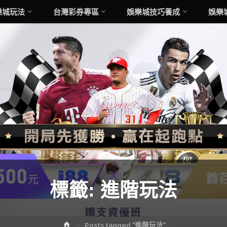
樂城玩法
台灣彩券專區
娛樂城技巧養成
娛樂
標籤:
進階玩法
Home
Posts tagged "進階玩法"