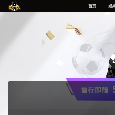
首頁
娛
Skip
娛
樂
城
to
介
紹-
content
優
質
娛
樂
城
代
理|
鐵
支
資
優
班