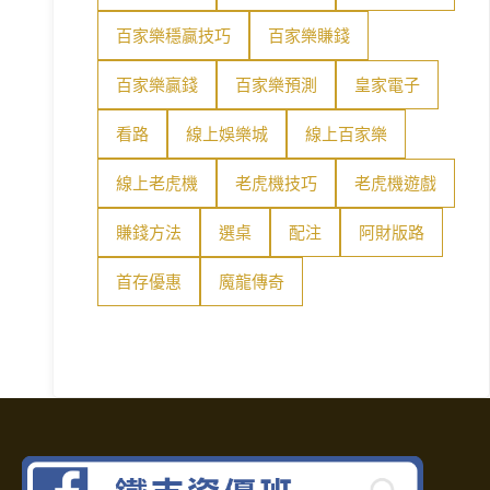
百家樂穩贏技巧
百家樂賺錢
百家樂贏錢
百家樂預測
皇家電子
看路
線上娛樂城
線上百家樂
線上老虎機
老虎機技巧
老虎機遊戲
賺錢方法
選桌
配注
阿財版路
首存優惠
魔龍傳奇