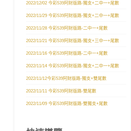
2022/12/02 今彩539阿財版路-獨支+二中一+尾數
2022/11/29 今彩539阿財版路-獨支+二中一+尾數
2022/11/28 今彩539阿財版路-二中一+尾數
2022/11/21 今彩539阿財版路-獨支+三中一+尾數
2022/11/16 今彩539阿財版路-二中一+尾數
2022/11/14 今彩539阿財版路-獨支+二中一+尾數
2022/11/12今彩539阿財版路-獨支+雙尾數
2022/11/11 今彩539阿財版路-雙尾數
2022/11/09 今彩539阿財版路-雙獨支+尾數