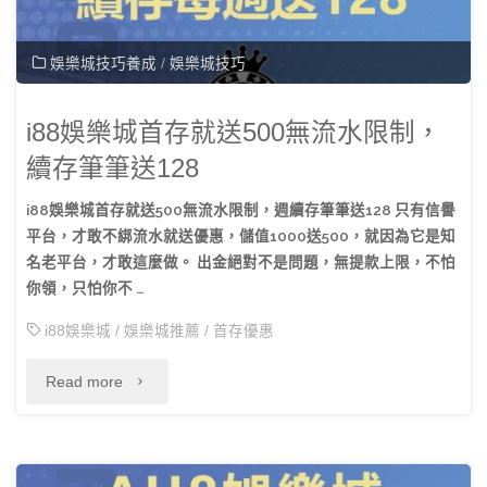
娛樂城技巧養成
/
娛樂城技巧
i88娛樂城首存就送500無流水限制，
續存筆筆送128
i88娛樂城首存就送500無流水限制，週續存筆筆送128 只有信譽
平台，才敢不綁流水就送優惠，儲值1000送500，就因為它是知
名老平台，才敢這麼做。 出金絕對不是問題，無提款上限，不怕
你領，只怕你不 …
i88娛樂城
/
娛樂城推薦
/
首存優惠
"i88
Read more
娛
樂