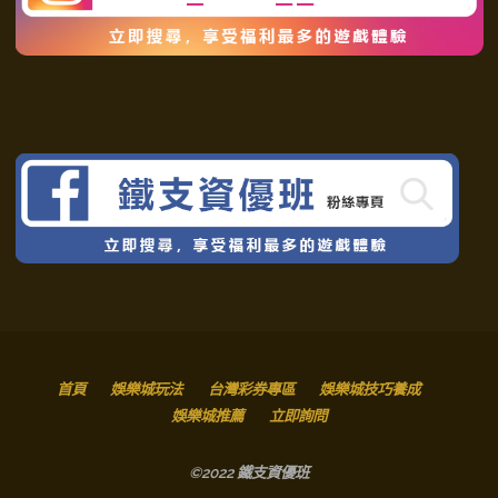
首頁
娛樂城玩法
台灣彩券專區
娛樂城技巧養成
娛樂城推薦
立即詢問
©2022 鐵支資優班