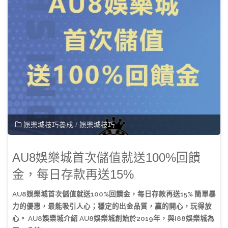
城
首
存
就
送
500
娛樂城技巧養成
/
娛樂城技巧
無
流
AU8娛樂城首次儲值就送100%回饋
金，每日存款再送15%
水
AU8娛樂城首次儲值就送100%回饋金，每日存款再送15% 簡單暴
限
力的優惠，最能吸引人心；穩定的出金品質，贏的開心，玩得放
制，
心。 AU8娛樂城介紹 AU8娛樂城創始於2019年，與I88娛樂城為