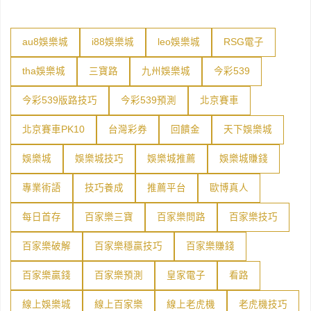
au8娛樂城
i88娛樂城
leo娛樂城
RSG電子
tha娛樂城
三寶路
九州娛樂城
今彩539
今彩539版路技巧
今彩539預測
北京賽車
北京賽車PK10
台灣彩券
回饋金
天下娛樂城
娛樂城
娛樂城技巧
娛樂城推薦
娛樂城賺錢
專業術語
技巧養成
推薦平台
歐博真人
每日首存
百家樂三寶
百家樂問路
百家樂技巧
百家樂破解
百家樂穩贏技巧
百家樂賺錢
百家樂贏錢
百家樂預測
皇家電子
看路
線上娛樂城
線上百家樂
線上老虎機
老虎機技巧