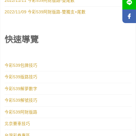
2022/11/11 今彩539阿財版路-雙尾數
2022/11/09 今彩539阿財版路-雙獨支+尾數
快速導覽
今彩539包牌技巧
今彩539版路技巧
今彩539解夢數字
今彩539解號技巧
今彩539阿財版路
北京賽車技巧
台灣彩券專區